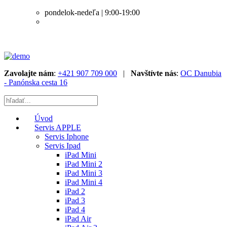
pondelok-nedeľa | 9:00-19:00
Zavolajte nám
:
+421 907 709 000
|
Navštívte nás
:
OC Danubia
- Panónska cesta 16
Úvod
Servis APPLE
Servis Iphone
Servis Ipad
iPad Mini
iPad Mini 2
iPad Mini 3
iPad Mini 4
iPad 2
iPad 3
iPad 4
iPad Air