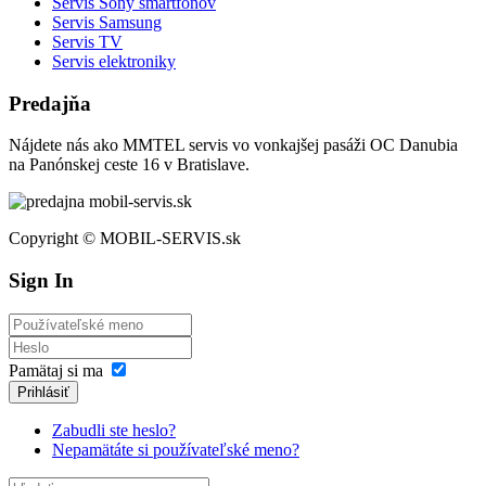
Servis Sony smartfónov
Servis Samsung
Servis TV
Servis elektroniky
Predajňa
Nájdete nás ako MMTEL servis vo vonkajšej pasáži OC Danubia
na Panónskej ceste 16 v Bratislave.
Copyright © MOBIL-SERVIS.sk
Sign In
Pamätaj si ma
Prihlásiť
Zabudli ste heslo?
Nepamätáte si používateľské meno?