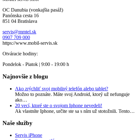
OC Danubia (vonkajšia pasáž)
Panónska cesta 16
851 04 Bratislava
servis@mmtel.sk
0907 709 000
https://www.mobil-servis.sk
Otváracie hodiny:
Pondelok - Piatok | 9:00 - 19:00 h
Najnovšie z blogu
Ako zrýchliť svoj mobilný telefón alebo tablet?
Možno to poznáte. Máte svoj Android, ktorý už nefunguje
ako…
20 vecí, ktoré ste o svojom Iphone nevedeli!
Ak vlastníte Iphone, určite ste sa s ním už stotožnili. Tento…
Naše služby
Servis iPhone