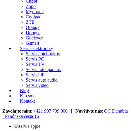
Cubot
Zopo
Myphone
Coolpad
ZTE
Orange
Doogee
Goclever
Gsmart
Servis elektroniky
Servis notebookov
Servis PC
Servis TV
Servis fotoaparátov
Servis hifi
Servis auto audio
Servis video
Blog
Kto sme
Kontakt
Zavolajte nám
:
+421 907 709 000
|
Navštívte nás
:
OC Danubia
- Panónska cesta 16