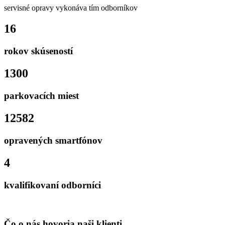
servisné opravy vykonáva tím odborníkov
16
rokov skúseností
1300
parkovacích miest
12582
opravených smartfónov
4
kvalifikovaní odborníci
Čo o nás hovoria naši klienti