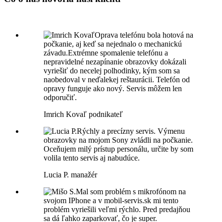
Oprava telefónu bola hotová na
počkanie, aj keď sa nejednalo o mechanickú
závadu.Extrémne spomalenie telefónu a
nepravidelné nezapínanie obrazovky dokázali
vyriešiť do necelej polhodinky, kým som sa
naobedoval v neďalekej reštaurácii. Telefón od
opravy funguje ako nový. Servis môžem len
odporučiť.
Imrich Kovaľ
podnikateľ
Rýchly a precízny servis. Výmenu
obrazovky na mojom Sony zvládli na počkanie.
Oceňujem milý prístup personálu, určite by som
volila tento servis aj nabudúce.
Lucia P.
manažér
Mal som problém s mikrofónom na
svojom IPhone a v mobil-servis.sk mi tento
problém vyriešili veľmi rýchlo. Pred predajňou
sa dá ľahko zaparkovať, čo je super.