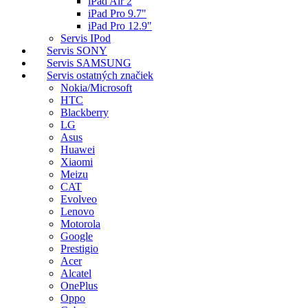
iPad Air 2
iPad Pro 9.7"
iPad Pro 12.9"
Servis IPod
Servis SONY
Servis SAMSUNG
Servis ostatných značiek
Nokia/Microsoft
HTC
Blackberry
LG
Asus
Huawei
Xiaomi
Meizu
CAT
Evolveo
Lenovo
Motorola
Google
Prestigio
Acer
Alcatel
OnePlus
Oppo