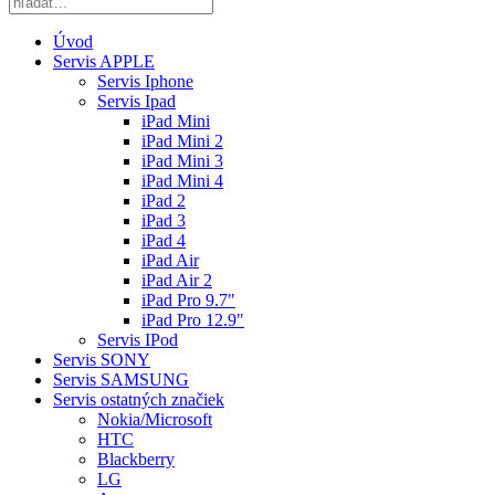
Úvod
Servis APPLE
Servis Iphone
Servis Ipad
iPad Mini
iPad Mini 2
iPad Mini 3
iPad Mini 4
iPad 2
iPad 3
iPad 4
iPad Air
iPad Air 2
iPad Pro 9.7"
iPad Pro 12.9"
Servis IPod
Servis SONY
Servis SAMSUNG
Servis ostatných značiek
Nokia/Microsoft
HTC
Blackberry
LG