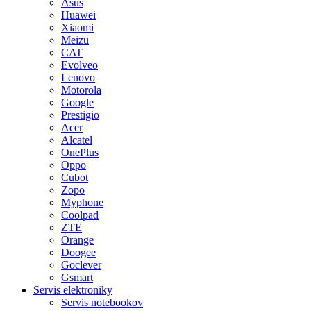
Asus
Huawei
Xiaomi
Meizu
CAT
Evolveo
Lenovo
Motorola
Google
Prestigio
Acer
Alcatel
OnePlus
Oppo
Cubot
Zopo
Myphone
Coolpad
ZTE
Orange
Doogee
Goclever
Gsmart
Servis elektroniky
Servis notebookov