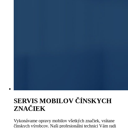
SERVIS MOBILOV ČÍNSKYCH
ZNAČIEK
Vykonávame opravy mobilov všetkých značiek, vrátane
čínskych výrobcov. Naši profesionálni technici Vám radi