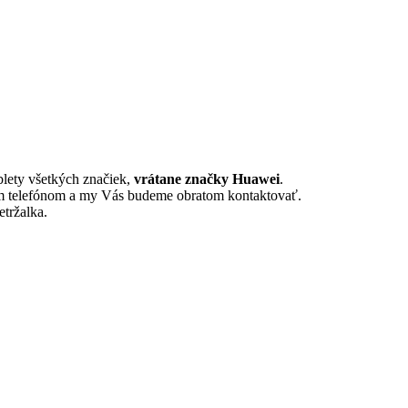
blety všetkých značiek,
vrátane značky Huawei
.
m telefónom a my Vás budeme obratom kontaktovať.
etržalka.