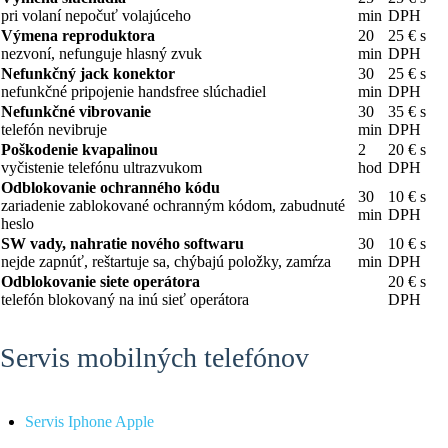
pri volaní nepočuť volajúceho
min
DPH
Výmena reproduktora
20
25 € s
nezvoní, nefunguje hlasný zvuk
min
DPH
Nefunkčný jack konektor
30
25 € s
nefunkčné pripojenie handsfree slúchadiel
min
DPH
Nefunkčné vibrovanie
30
35 € s
telefón nevibruje
min
DPH
Poškodenie kvapalinou
2
20 € s
vyčistenie telefónu ultrazvukom
hod
DPH
Odblokovanie ochranného kódu
30
10 € s
zariadenie zablokované ochranným kódom, zabudnuté
min
DPH
heslo
SW vady, nahratie nového softwaru
30
10 € s
nejde zapnúť, reštartuje sa, chýbajú položky, zamŕza
min
DPH
Odblokovanie siete operátora
20 € s
telefón blokovaný na inú sieť operátora
DPH
Servis mobilných telefónov
Servis Iphone Apple