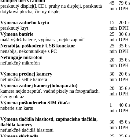
komplet diel s rámom
45
79 € s
prasknutý displej(LCD), pruhy na displeji, prasknutá
min
DPH
dotyková plocha, čierny displej
Výmena zadného krytu
15
20 € s
prasknutý kryt
min
DPH
Výmena batérie
25
30 € s
malá výdrž baterie, vypína sa, nejde zapnúť
min
DPH
Nenabíja, poškodený USB konektor
25
35 € s
nenabíja, nekomunikuje s PC
min
DPH
Nefunguje mikrofón
20
35 € s
nefunkčný mikrofón
min
DPH
Výmena prednej kamery
30
20 € s
nefunkčná selfie kamera
min
DPH
Výmena zadnej kamery(fotoaparátu)
20
35 € s
kamera nejde zapnúť, vadné pixely na fotografiách,
min
DPH
čierny obraz
Výmena poškodeného SIM čítača
1
40 € s
neberie sim kartu
min
DPH
Výmena tlačidla hlasitosti, zapínacieho tlačidla,
30
45 € s
tlačidla kamery
min
DPH
nefunkčné tlačidlá hlasitosti
Výmena slúchadla
25
25 € s