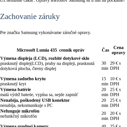
Už nemusíte čakať. Opravy telefónov Samsung sú u nás na počkanie!
Zachovanie záruky
Pre značku Samsung vykonávame záručné opravy.
Cena
Microsoft Lumia 435 cenník opráv
Čas
opravy
Výmena displeja (LCD), rozbité dotykové sklo
30
29 € s
prasknutý displej(LCD), pruhy na displeji, prasknutá
min
DPH
dotyková plocha, čierny displej
Výmena zadného krytu
15
10 € s
prasknutý kryt
min
DPH
Výmena batérie
20
25 € s
malá výdrž baterie, vypína sa, nejde zapnúť
min
DPH
Nenabíja, poškodený USB konektor
20
25 € s
nenabíja, nekomunikuje s PC
min
DPH
Nefunguje mikrofón
20
20 € s
nefunkčný mikrofón
min
DPH
Výmena prednej kamery
40
25 € s