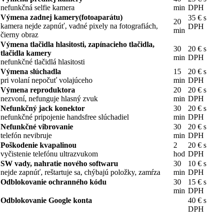
nefunkčná selfie kamera
min
DPH
Výmena zadnej kamery(fotoaparátu)
35 € s
20
kamera nejde zapnúť, vadné pixely na fotografiách,
DPH
min
čierny obraz
Výmena tlačidla hlasitosti, zapínacieho tlačidla,
30
20 € s
tlačidla kamery
min
DPH
nefunkčné tlačidlá hlasitosti
Výmena slúchadla
15
20 € s
pri volaní nepočuť volajúceho
min
DPH
Výmena reproduktora
20
20 € s
nezvoní, nefunguje hlasný zvuk
min
DPH
Nefunkčný jack konektor
30
20 € s
nefunkčné pripojenie handsfree slúchadiel
min
DPH
Nefunkčné vibrovanie
30
20 € s
telefón nevibruje
min
DPH
Poškodenie kvapalinou
2
20 € s
vyčistenie telefónu ultrazvukom
hod
DPH
SW vady, nahratie nového softwaru
30
10 € s
nejde zapnúť, reštartuje sa, chýbajú položky, zamŕza
min
DPH
Odblokovanie ochranného kódu
30
15 € s
min
DPH
Odblokovanie Google konta
40 € s
DPH