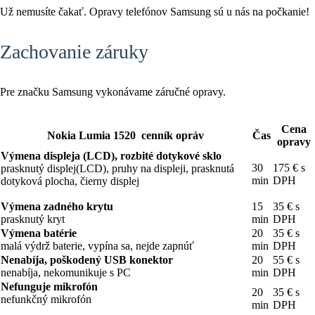
Už nemusíte čakať. Opravy telefónov Samsung sú u nás na počkanie!
Zachovanie záruky
Pre značku Samsung vykonávame záručné opravy.
Cena
Nokia Lumia 1520 cenník opráv
Čas
opravy
Výmena displeja (LCD), rozbité dotykové sklo
30
175 € s
prasknutý displej(LCD), pruhy na displeji, prasknutá
min
DPH
dotyková plocha, čierny displej
Výmena zadného krytu
15
35 € s
prasknutý kryt
min
DPH
Výmena batérie
20
35 € s
malá výdrž baterie, vypína sa, nejde zapnúť
min
DPH
Nenabíja, poškodený USB konektor
20
55 € s
nenabíja, nekomunikuje s PC
min
DPH
Nefunguje mikrofón
20
35 € s
nefunkčný mikrofón
min
DPH