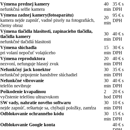
Výmena prednej kamery
40
35 € s
nefunkčná selfie kamera
min
DPH
Výmena zadnej kamery(fotoaparátu)
95 € s
20
kamera nejde zapnúť, vadné pixely na fotografiách,
DPH
min
čierny obraz
Výmena tlačidla hlasitosti, zapínacieho tlačidla,
30
40 € s
tlačidla kamery
min
DPH
nefunkčné tlačidlá hlasitosti
Výmena slúchadla
15
30 € s
pri volaní nepočuť volajúceho
min
DPH
Výmena reproduktora
20
40 € s
nezvoní, nefunguje hlasný zvuk
min
DPH
Nefunkčný jack konektor
30
35 € s
nefunkčné pripojenie handsfree slúchadiel
min
DPH
Nefunkčné vibrovanie
30
40 € s
telefón nevibruje
min
DPH
Poškodenie kvapalinou
2
20 € s
vyčistenie telefónu ultrazvukom
hod
DPH
SW vady, nahratie nového softwaru
30
10 € s
nejde zapnúť, reštartuje sa, chýbajú položky, zamŕza
min
DPH
Odblokovanie ochranného kódu
30
15 € s
min
DPH
Odblokovanie Google konta
40 € s
DPH