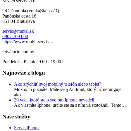
MMtel servis s.r.o.
OC Danubia (vonkajšia pasáž)
Panónska cesta 16
851 04 Bratislava
servis@mmtel.sk
0907 709 000
https://www.mobil-servis.sk
Otváracie hodiny:
Pondelok - Piatok | 9:00 - 19:00 h
Najnovšie z blogu
Ako zrýchliť svoj mobilný telefón alebo tablet?
Možno to poznáte. Máte svoj Android, ktorý už nefunguje
ako…
20 vecí, ktoré ste o svojom Iphone nevedeli!
Ak vlastníte Iphone, určite ste sa s ním už stotožnili. Tento…
Naše služby
Servis iPhone