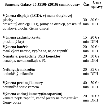
Cena
Samsung Galaxy J5 J510F (2016) cenník opráv
Čas
opravy
Výmena displeja (LCD), výmena dotykovej
plochy
30
80 € s
prasknutý displej(LCD), pruhy na displeji, prasknutá
min
DPH
dotyková plocha, čierny displej
Výmena zadného krytu
15
20 € s
prasknutý kryt
min
DPH
Výmena batérie
20
20 € s
malá výdrž baterie, vypína sa, nejde zapnúť
min
DPH
Nenabíja, poškodený USB konektor
20
30 € s
nenabíja, nekomunikuje s PC
min
DPH
Nefunguje mikrofón
20
35 € s
nefunkčný mikrofón
min
DPH
Výmena prednej kamery
40
50 € s
nefunkčná selfie kamera
min
DPH
Výmena zadnej kamery(fotoaparátu)
20
50 € s
kamera nejde zapnúť, vadné pixely na fotografiách,
min
DPH
čierny obraz