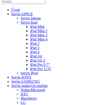
Úvod
Servis APPLE
Servis Iphone
Servis Ipad
iPad Mini
iPad Mini 2
iPad Mini 3
iPad Mini 4
iPad 2
iPad 3
iPad 4
iPad Air
iPad Air 2
iPad Pro 9.7"
iPad Pro 12.9"
Servis IPod
Servis SONY
Servis SAMSUNG
Servis ostatných značiek
Nokia/Microsoft
HTC
Blackberry
LG