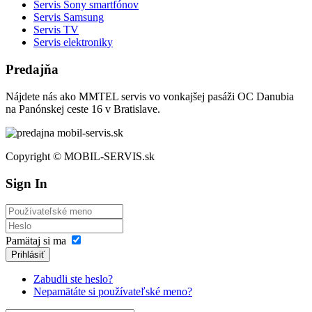
Servis Sony smartfónov
Servis Samsung
Servis TV
Servis elektroniky
Predajňa
Nájdete nás ako MMTEL servis vo vonkajšej pasáži OC Danubia
na Panónskej ceste 16 v Bratislave.
Copyright © MOBIL-SERVIS.sk
Sign In
Pamätaj si ma
Prihlásiť
Zabudli ste heslo?
Nepamätáte si používateľské meno?