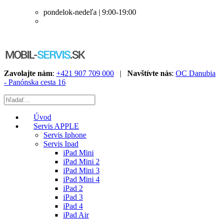
pondelok-nedeľa | 9:00-19:00
Zavolajte nám
:
+421 907 709 000
|
Navštívte nás
:
OC Danubia
- Panónska cesta 16
Úvod
Servis APPLE
Servis Iphone
Servis Ipad
iPad Mini
iPad Mini 2
iPad Mini 3
iPad Mini 4
iPad 2
iPad 3
iPad 4
iPad Air