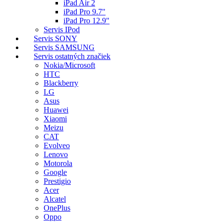
iPad Air 2
iPad Pro 9.7"
iPad Pro 12.9"
Servis IPod
Servis SONY
Servis SAMSUNG
Servis ostatných značiek
Nokia/Microsoft
HTC
Blackberry
LG
Asus
Huawei
Xiaomi
Meizu
CAT
Evolveo
Lenovo
Motorola
Google
Prestigio
Acer
Alcatel
OnePlus
Oppo