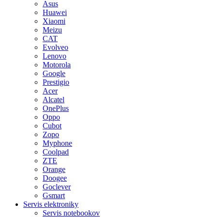
Asus
Huawei
Xiaomi
Meizu
CAT
Evolveo
Lenovo
Motorola
Google
Prestigio
Acer
Alcatel
OnePlus
Oppo
Cubot
Zopo
Myphone
Coolpad
ZTE
Orange
Doogee
Goclever
Gsmart
Servis elektroniky
Servis notebookov