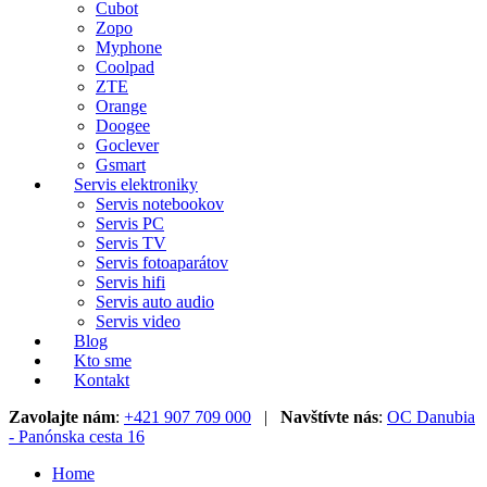
Cubot
Zopo
Myphone
Coolpad
ZTE
Orange
Doogee
Goclever
Gsmart
Servis elektroniky
Servis notebookov
Servis PC
Servis TV
Servis fotoaparátov
Servis hifi
Servis auto audio
Servis video
Blog
Kto sme
Kontakt
Zavolajte nám
:
+421 907 709 000
|
Navštívte nás
:
OC Danubia
- Panónska cesta 16
Home