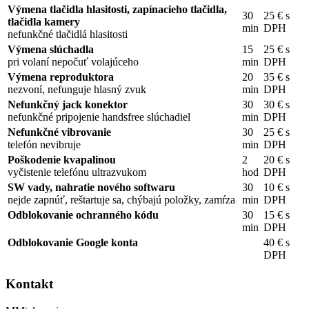
Výmena tlačidla hlasitosti, zapínacieho tlačidla,
30
25 € s
tlačidla kamery
min
DPH
nefunkčné tlačidlá hlasitosti
Výmena slúchadla
15
25 € s
pri volaní nepočuť volajúceho
min
DPH
Výmena reproduktora
20
35 € s
nezvoní, nefunguje hlasný zvuk
min
DPH
Nefunkčný jack konektor
30
30 € s
nefunkčné pripojenie handsfree slúchadiel
min
DPH
Nefunkčné vibrovanie
30
25 € s
telefón nevibruje
min
DPH
Poškodenie kvapalinou
2
20 € s
vyčistenie telefónu ultrazvukom
hod
DPH
SW vady, nahratie nového softwaru
30
10 € s
nejde zapnúť, reštartuje sa, chýbajú položky, zamŕza
min
DPH
Odblokovanie ochranného kódu
30
15 € s
min
DPH
Odblokovanie Google konta
40 € s
DPH
Kontakt