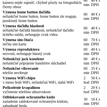
60
40 € s
kamera nejde zapnúť, chybné pixely na fotografiách,
min
DPH
čierny obraz
Výmena home button tlačidla
60
40 € s
nefunkčné home button, home button zle reaguje,
min
DPH
prasknutý home button
Výmena tlačidla hlasitosti
60
40 € s
nefunkčné tlačidlá hlasitosti, nefunkčné tlačidlo
min
DPH
tichého módu, nefunguje zvuk videa
Výmena sim čítača
60
70 € s
nečita sim kartu
min
DPH
Výmena reproduktora
60
40 € s
nezvoní, nefunguje hlasný zvuk
min
DPH
Nefunkčný jack konektor
60
40 € s
nefunkčné pripojenie handsfree slúchadiel
min
DPH
Nefunkčné vibrovanie
60
35 € s
telefón nevibruje
min
DPH
Výmena WiFi chipu
2
50 € s
v menu šedá WiFi, nefunkčná WiFi, slabá WiFi
hod
DPH
Poškodenie kvapalinou
2
20 € s
vyčistenie telefónu ultrazvukom
hod
DPH
Odblokovanie ochranného kódu
30
10 € s
zariadenie zablokované ochranným kódom,
min
DPH
zabudnuté heslo