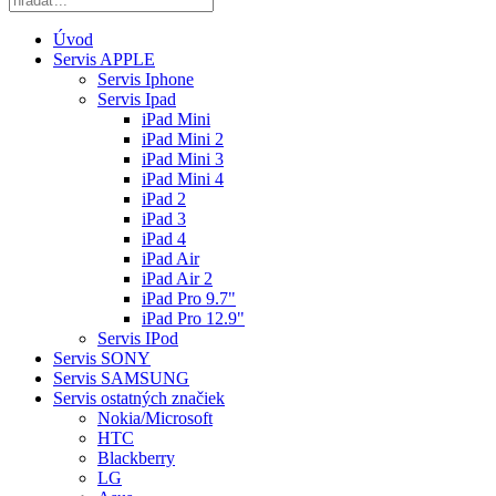
Úvod
Servis APPLE
Servis Iphone
Servis Ipad
iPad Mini
iPad Mini 2
iPad Mini 3
iPad Mini 4
iPad 2
iPad 3
iPad 4
iPad Air
iPad Air 2
iPad Pro 9.7"
iPad Pro 12.9"
Servis IPod
Servis SONY
Servis SAMSUNG
Servis ostatných značiek
Nokia/Microsoft
HTC
Blackberry
LG