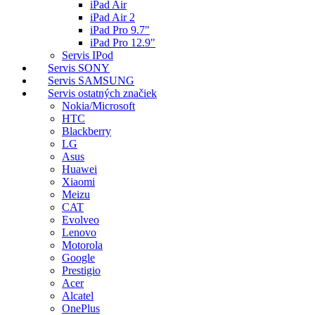
iPad Air
iPad Air 2
iPad Pro 9.7"
iPad Pro 12.9"
Servis IPod
Servis SONY
Servis SAMSUNG
Servis ostatných značiek
Nokia/Microsoft
HTC
Blackberry
LG
Asus
Huawei
Xiaomi
Meizu
CAT
Evolveo
Lenovo
Motorola
Google
Prestigio
Acer
Alcatel
OnePlus