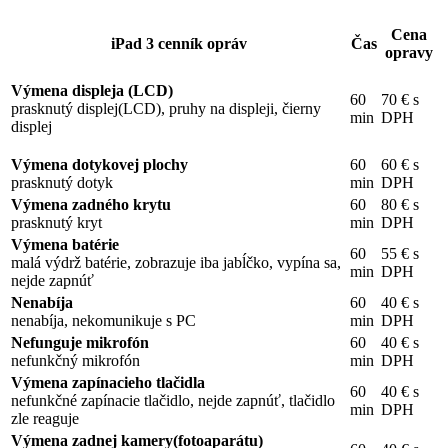
Cena
iPad 3 cenník opráv
Čas
opravy
Výmena displeja (LCD)
60
70 € s
prasknutý displej(LCD), pruhy na displeji, čierny
min
DPH
displej
Výmena dotykovej plochy
60
60 € s
prasknutý dotyk
min
DPH
Výmena zadného krytu
60
80 € s
prasknutý kryt
min
DPH
Výmena batérie
60
55 € s
malá výdrž batérie, zobrazuje iba jabĺčko, vypína sa,
min
DPH
nejde zapnúť
Nenabíja
60
40 € s
nenabíja, nekomunikuje s PC
min
DPH
Nefunguje mikrofón
60
40 € s
nefunkčný mikrofón
min
DPH
Výmena zapínacieho tlačidla
60
40 € s
nefunkčné zapínacie tlačidlo, nejde zapnúť, tlačidlo
min
DPH
zle reaguje
Výmena zadnej kamery(fotoaparátu)