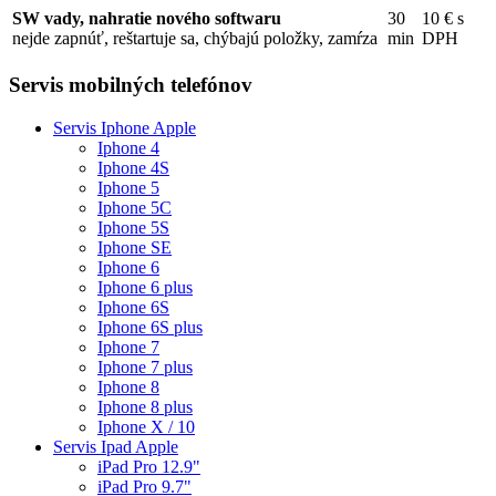
SW vady, nahratie nového softwaru
30
10 € s
nejde zapnúť, reštartuje sa, chýbajú položky, zamŕza
min
DPH
Servis mobilných telefónov
Servis Iphone Apple
Iphone 4
Iphone 4S
Iphone 5
Iphone 5C
Iphone 5S
Iphone SE
Iphone 6
Iphone 6 plus
Iphone 6S
Iphone 6S plus
Iphone 7
Iphone 7 plus
Iphone 8
Iphone 8 plus
Iphone X / 10
Servis Ipad Apple
iPad Pro 12.9"
iPad Pro 9.7"