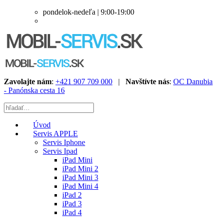
pondelok-nedeľa | 9:00-19:00
Zavolajte nám
:
+421 907 709 000
|
Navštívte nás
:
OC Danubia
- Panónska cesta 16
Úvod
Servis APPLE
Servis Iphone
Servis Ipad
iPad Mini
iPad Mini 2
iPad Mini 3
iPad Mini 4
iPad 2
iPad 3
iPad 4