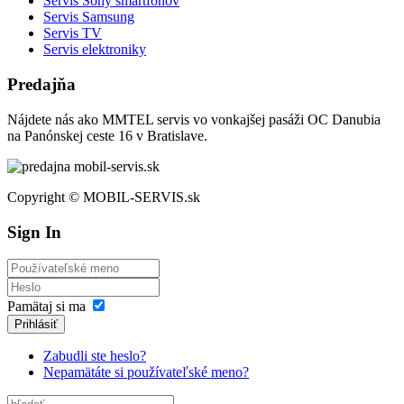
Servis Sony smartfónov
Servis Samsung
Servis TV
Servis elektroniky
Predajňa
Nájdete nás ako MMTEL servis vo vonkajšej pasáži OC Danubia
na Panónskej ceste 16 v Bratislave.
Copyright © MOBIL-SERVIS.sk
Sign In
Pamätaj si ma
Prihlásiť
Zabudli ste heslo?
Nepamätáte si používateľské meno?