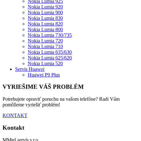
Nokia Lumia 925
Nokia Lumia 920
Nokia Lumia 900
Nokia Lumia 830
Nokia Lumia 820
Nokia Lumia 800
Nokia Lumia 730/735
Nokia Lumia 720
Nokia Lumia 710
Nokia Lumia 635/630
Nokia Lumia 625/620
Nokia Lumia 520
Servis Huawei
Huawei P9 Plus
VYRIEŠIME VÁŠ PROBLÉM
Potrebujete opraviť poruchu na vašom telefóne? Radi Vám
pomôžeme vyriešiť problém!
KONTAKT
Kontakt
MMtel servis s.r.o.