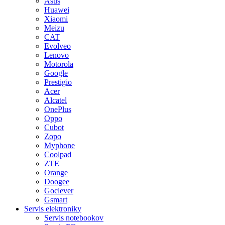
Asus
Huawei
Xiaomi
Meizu
CAT
Evolveo
Lenovo
Motorola
Google
Prestigio
Acer
Alcatel
OnePlus
Oppo
Cubot
Zopo
Myphone
Coolpad
ZTE
Orange
Doogee
Goclever
Gsmart
Servis elektroniky
Servis notebookov