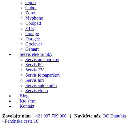
Oppo
Cubot
Zopo
Myphone
Coolpad
ZTE
Orange
Doogee
Goclever
Gsmart
Servis elektroniky
Servis notebookov
Servis PC
Servis TV
Servis fotoaparátov
Servis hifi
Servis auto audio
Servis video
Blog
Kto sme
Kontakt
Zavolajte nám
:
+421 907 709 000
|
Navštívte nás
:
OC Danubia
- Panónska cesta 16