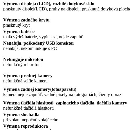
Výmena displeja (LCD), rozbité dotykové sklo
prasknutý displej(LCD), pruhy na displeji, prasknutá dotyková plocha
Výmena zadného krytu
prasknutý kryt
Výmena batérie
malá výdrž baterie, vypína sa, nejde zapnúť
Nenabíja, poškodený USB konektor
nenabíja, nekomunikuje s PC
Nefunguje mikrofón
nefunkčný mikrofón
Výmena prednej kamery
nefunkčná selfie kamera
Výmena zadnej kamery(fotoaparátu)
kamera nejde zapnúť, vadné pixely na fotografiách, čierny obraz
Výmena tlačidla hlasitosti, zapínacieho tlačidla, tlačidla kamery
nefunkčné tlačidlá hlasitosti
Výmena slúchadla
pri volaní nepočuť volajúceho
Výmena reproduktora