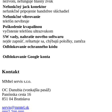
nezvoní, nefunguje hlasný zvuk
Nefunkčný jack konektor
nefunkčné pripojenie handsfree slúchadiel
Nefunkčné vibrovanie
telefón nevibruje
Poškodenie kvapalinou
vyčistenie telefónu ultrazvukom
SW vady, nahratie nového softwaru
nejde zapnúť, reštartuje sa, chýbajú položky, zamŕza
Odblokovanie ochranného kódu
Odblokovanie Google konta
Kontakt
MMtel servis s.r.o.
OC Danubia (vonkajšia pasáž)
Panónska cesta 16
851 04 Bratislava
servis@mmtel.sk
0907 709 000