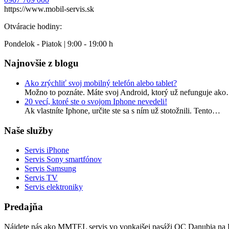
https://www.mobil-servis.sk
Otváracie hodiny:
Pondelok - Piatok | 9:00 - 19:00 h
Najnovšie z blogu
Ako zrýchliť svoj mobilný telefón alebo tablet?
Možno to poznáte. Máte svoj Android, ktorý už nefunguje ak
20 vecí, ktoré ste o svojom Iphone nevedeli!
Ak vlastníte Iphone, určite ste sa s ním už stotožnili. Tento…
Naše služby
Servis iPhone
Servis Sony smartfónov
Servis Samsung
Servis TV
Servis elektroniky
Predajňa
Nájdete nás ako MMTEL servis vo vonkajšej pasáži OC Danubia na P