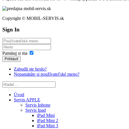
Copyright © MOBIL-SERVIS.sk
Sign In
Pamätaj si ma
Prihlásiť
Zabudli ste heslo?
Nepamätáte si používateľské meno?
Úvod
Servis APPLE
Servis Iphone
Servis Ipad
iPad Mini
iPad Mini 2
iPad Mini 3