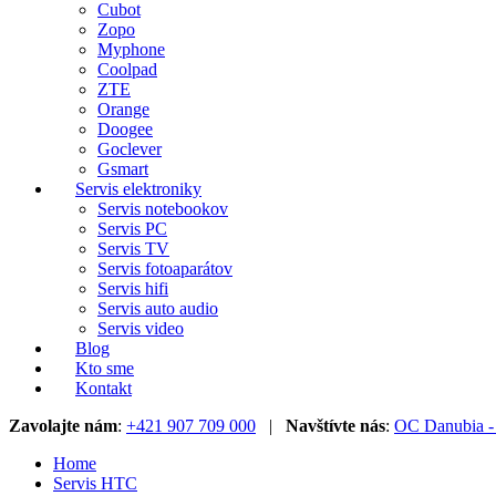
Cubot
Zopo
Myphone
Coolpad
ZTE
Orange
Doogee
Goclever
Gsmart
Servis elektroniky
Servis notebookov
Servis PC
Servis TV
Servis fotoaparátov
Servis hifi
Servis auto audio
Servis video
Blog
Kto sme
Kontakt
Zavolajte nám
:
+421 907 709 000
|
Navštívte nás
:
OC Danubia - 
Home
Servis HTC