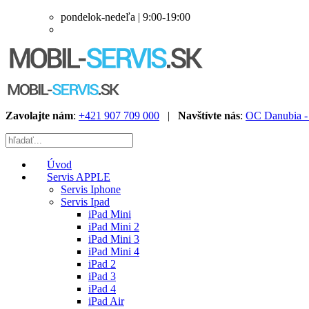
pondelok-nedeľa | 9:00-19:00
Zavolajte nám
:
+421 907 709 000
|
Navštívte nás
:
OC Danubia - 
Úvod
Servis APPLE
Servis Iphone
Servis Ipad
iPad Mini
iPad Mini 2
iPad Mini 3
iPad Mini 4
iPad 2
iPad 3
iPad 4
iPad Air