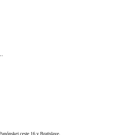
o…
anónskej ceste 16 v Bratislave.