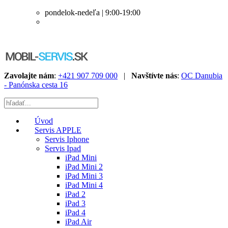
pondelok-nedeľa | 9:00-19:00
Zavolajte nám
:
+421 907 709 000
|
Navštívte nás
:
OC Danubia
- Panónska cesta 16
Úvod
Servis APPLE
Servis Iphone
Servis Ipad
iPad Mini
iPad Mini 2
iPad Mini 3
iPad Mini 4
iPad 2
iPad 3
iPad 4
iPad Air