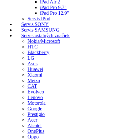
iPad Air 2
iPad Pro 9.7"
iPad Pro 12.9"
Servis IPod
Servis SONY
Servis SAMSUNG
Servis ostatných značiek
Nokia/Microsoft
HTC
Blackberry
LG
Asus
Huawei
Xiaomi
Meizu
CAT
Evolveo
Lenovo
Motorola
Google
Prestigio
Acer
Alcatel
OnePlus
Oppo