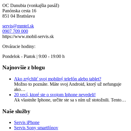
OC Danubia (vonkajšia pasáž)
Panónska cesta 16
851 04 Bratislava
servis@mmtel.sk
0907 709 000
https://www.mobil-servis.sk
Otváracie hodiny:
Pondelok - Piatok | 9:00 - 19:00 h
Najnovšie z blogu
Ako zrýchliť svoj mobilný telefón alebo tablet?
Možno to poznáte. Máte svoj Android, ktorý už nefunguje
ako…
20 vecí, ktoré ste o svojom Iphone nevedeli!
Ak vlastníte Iphone, určite ste sa s ním už stotožnili. Tento…
Naše služby
Servis iPhone
Servis Sony smartfónov