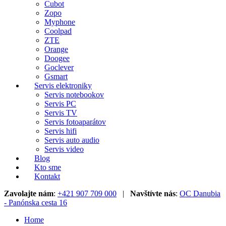
Cubot
Zopo
Myphone
Coolpad
ZTE
Orange
Doogee
Goclever
Gsmart
Servis elektroniky
Servis notebookov
Servis PC
Servis TV
Servis fotoaparátov
Servis hifi
Servis auto audio
Servis video
Blog
Kto sme
Kontakt
Zavolajte nám
:
+421 907 709 000
|
Navštívte nás
:
OC Danubia
- Panónska cesta 16
Home