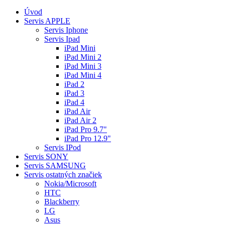
Úvod
Servis APPLE
Servis Iphone
Servis Ipad
iPad Mini
iPad Mini 2
iPad Mini 3
iPad Mini 4
iPad 2
iPad 3
iPad 4
iPad Air
iPad Air 2
iPad Pro 9.7"
iPad Pro 12.9"
Servis IPod
Servis SONY
Servis SAMSUNG
Servis ostatných značiek
Nokia/Microsoft
HTC
Blackberry
LG
Asus