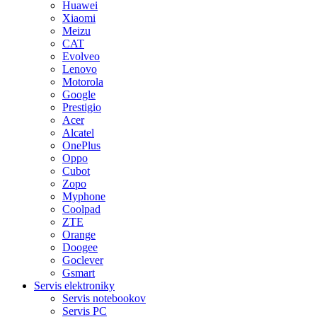
Huawei
Xiaomi
Meizu
CAT
Evolveo
Lenovo
Motorola
Google
Prestigio
Acer
Alcatel
OnePlus
Oppo
Cubot
Zopo
Myphone
Coolpad
ZTE
Orange
Doogee
Goclever
Gsmart
Servis elektroniky
Servis notebookov
Servis PC