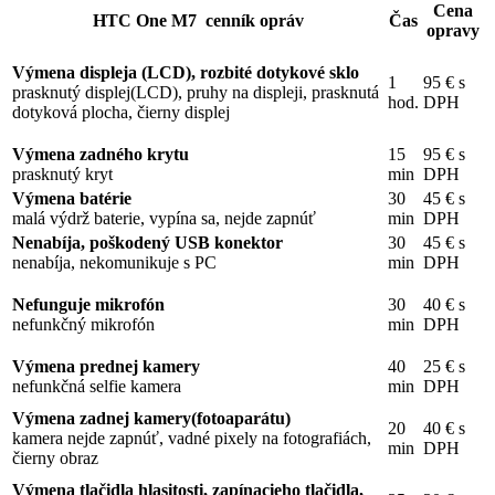
Cena
HTC One M7 cenník opráv
Čas
opravy
Výmena displeja (LCD), rozbité dotykové sklo
1
95 € s
prasknutý displej(LCD), pruhy na displeji, prasknutá
hod.
DPH
dotyková plocha, čierny displej
Výmena zadného krytu
15
95 € s
prasknutý kryt
min
DPH
Výmena batérie
30
45 € s
malá výdrž baterie, vypína sa, nejde zapnúť
min
DPH
Nenabíja, poškodený USB konektor
30
45 € s
nenabíja, nekomunikuje s PC
min
DPH
Nefunguje mikrofón
30
40 € s
nefunkčný mikrofón
min
DPH
Výmena prednej kamery
40
25 € s
nefunkčná selfie kamera
min
DPH
Výmena zadnej kamery(fotoaparátu)
20
40 € s
kamera nejde zapnúť, vadné pixely na fotografiách,
min
DPH
čierny obraz
Výmena tlačidla hlasitosti, zapínacieho tlačidla,