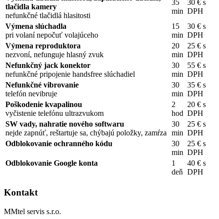
35
30 € s
tlačidla kamery
min
DPH
nefunkčné tlačidlá hlasitosti
Výmena slúchadla
15
30 € s
pri volaní nepočuť volajúceho
min
DPH
Výmena reproduktora
20
25 € s
nezvoní, nefunguje hlasný zvuk
min
DPH
Nefunkčný jack konektor
30
55 € s
nefunkčné pripojenie handsfree slúchadiel
min
DPH
Nefunkčné vibrovanie
30
35 € s
telefón nevibruje
min
DPH
Poškodenie kvapalinou
2
20 € s
vyčistenie telefónu ultrazvukom
hod
DPH
SW vady, nahratie nového softwaru
30
25 € s
nejde zapnúť, reštartuje sa, chýbajú položky, zamŕza
min
DPH
Odblokovanie ochranného kódu
30
25 € s
min
DPH
Odblokovanie Google konta
1
40 € s
deň
DPH
Kontakt
MMtel servis s.r.o.