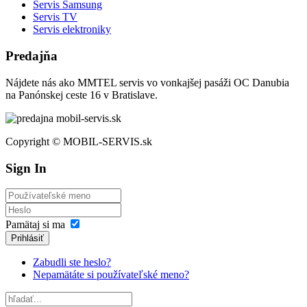
Servis Samsung
Servis TV
Servis elektroniky
Predajňa
Nájdete nás ako MMTEL servis vo vonkajšej pasáži OC Danubia
na Panónskej ceste 16 v Bratislave.
Copyright © MOBIL-SERVIS.sk
Sign In
Pamätaj si ma
Prihlásiť
Zabudli ste heslo?
Nepamätáte si používateľské meno?