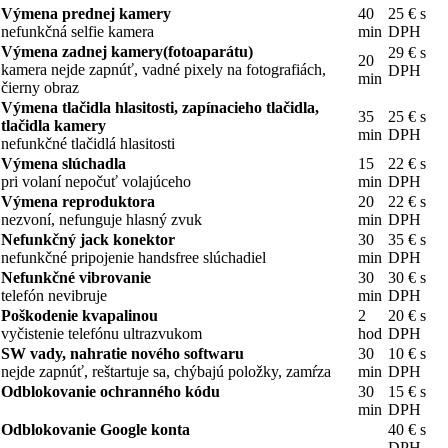
Výmena prednej kamery
40
25 € s
nefunkčná selfie kamera
min
DPH
Výmena zadnej kamery(fotoaparátu)
29 € s
20
kamera nejde zapnúť, vadné pixely na fotografiách,
DPH
min
čierny obraz
Výmena tlačidla hlasitosti, zapínacieho tlačidla,
35
25 € s
tlačidla kamery
min
DPH
nefunkčné tlačidlá hlasitosti
Výmena slúchadla
15
22 € s
pri volaní nepočuť volajúceho
min
DPH
Výmena reproduktora
20
22 € s
nezvoní, nefunguje hlasný zvuk
min
DPH
Nefunkčný jack konektor
30
35 € s
nefunkčné pripojenie handsfree slúchadiel
min
DPH
Nefunkčné vibrovanie
30
30 € s
telefón nevibruje
min
DPH
Poškodenie kvapalinou
2
20 € s
vyčistenie telefónu ultrazvukom
hod
DPH
SW vady, nahratie nového softwaru
30
10 € s
nejde zapnúť, reštartuje sa, chýbajú položky, zamŕza
min
DPH
Odblokovanie ochranného kódu
30
15 € s
min
DPH
Odblokovanie Google konta
40 € s
DPH