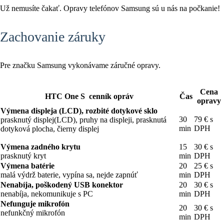
Už nemusíte čakať. Opravy telefónov Samsung sú u nás na počkanie!
Zachovanie záruky
Pre značku Samsung vykonávame záručné opravy.
Cena
HTC One S cenník opráv
Čas
opravy
Výmena displeja (LCD), rozbité dotykové sklo
30
79 € s
prasknutý displej(LCD), pruhy na displeji, prasknutá
min
DPH
dotyková plocha, čierny displej
Výmena zadného krytu
15
30 € s
prasknutý kryt
min
DPH
Výmena batérie
20
25 € s
malá výdrž baterie, vypína sa, nejde zapnúť
min
DPH
Nenabíja, poškodený USB konektor
20
30 € s
nenabíja, nekomunikuje s PC
min
DPH
Nefunguje mikrofón
20
30 € s
nefunkčný mikrofón
min
DPH