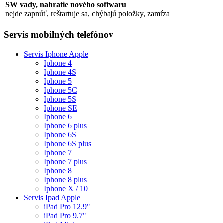
SW vady, nahratie nového softwaru
nejde zapnúť, reštartuje sa, chýbajú položky, zamŕza
Servis mobilných telefónov
Servis Iphone Apple
Iphone 4
Iphone 4S
Iphone 5
Iphone 5C
Iphone 5S
Iphone SE
Iphone 6
Iphone 6 plus
Iphone 6S
Iphone 6S plus
Iphone 7
Iphone 7 plus
Iphone 8
Iphone 8 plus
Iphone X / 10
Servis Ipad Apple
iPad Pro 12.9"
iPad Pro 9.7"