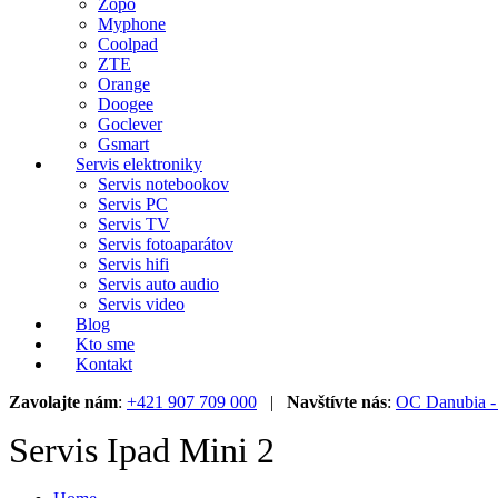
Zopo
Myphone
Coolpad
ZTE
Orange
Doogee
Goclever
Gsmart
Servis elektroniky
Servis notebookov
Servis PC
Servis TV
Servis fotoaparátov
Servis hifi
Servis auto audio
Servis video
Blog
Kto sme
Kontakt
Zavolajte nám
:
+421 907 709 000
|
Navštívte nás
:
OC Danubia - 
Servis Ipad Mini 2