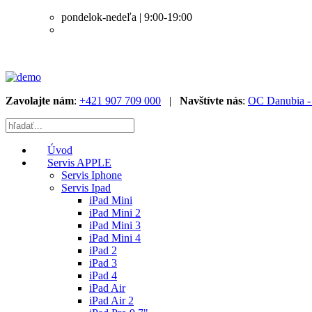
pondelok-nedeľa | 9:00-19:00
Zavolajte nám
:
+421 907 709 000
|
Navštívte nás
:
OC Danubia - 
Úvod
Servis APPLE
Servis Iphone
Servis Ipad
iPad Mini
iPad Mini 2
iPad Mini 3
iPad Mini 4
iPad 2
iPad 3
iPad 4
iPad Air
iPad Air 2