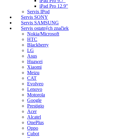
iPad Pro 9.7"
iPad Pro 12.9"
Servis IPod
Servis SONY
Servis SAMSUNG
Servis ostatných značiek
Nokia/Microsoft
HTC
Blackberry
LG
Asus
Huawei
Xiaomi
Meizu
CAT
Evolveo
Lenovo
Motorola
Google
Prestigio
Acer
Alcatel
OnePlus
Oppo
Cubot