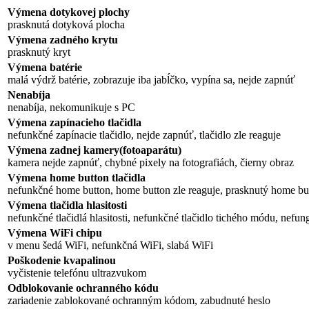
Výmena dotykovej plochy
prasknutá dotyková plocha
Výmena zadného krytu
prasknutý kryt
Výmena batérie
malá výdrž batérie, zobrazuje iba jabĺčko, vypína sa, nejde zapnúť
Nenabíja
nenabíja, nekomunikuje s PC
Výmena zapínacieho tlačidla
nefunkčné zapínacie tlačidlo, nejde zapnúť, tlačidlo zle reaguje
Výmena zadnej kamery(fotoaparátu)
kamera nejde zapnúť, chybné pixely na fotografiách, čierny obraz
Výmena home button tlačidla
nefunkčné home button, home button zle reaguje, prasknutý home bu
Výmena tlačidla hlasitosti
nefunkčné tlačidlá hlasitosti, nefunkčné tlačidlo tichého módu, nefun
Výmena WiFi chipu
v menu šedá WiFi, nefunkčná WiFi, slabá WiFi
Poškodenie kvapalinou
vyčistenie telefónu ultrazvukom
Odblokovanie ochranného kódu
zariadenie zablokované ochranným kódom, zabudnuté heslo