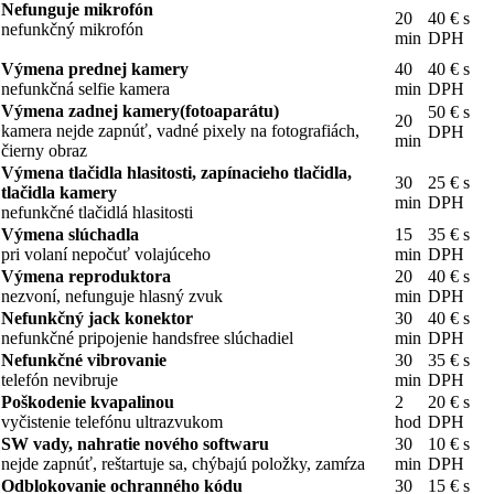
Nefunguje mikrofón
20
40 € s
nefunkčný mikrofón
min
DPH
Výmena prednej kamery
40
40 € s
nefunkčná selfie kamera
min
DPH
Výmena zadnej kamery(fotoaparátu)
50 € s
20
kamera nejde zapnúť, vadné pixely na fotografiách,
DPH
min
čierny obraz
Výmena tlačidla hlasitosti, zapínacieho tlačidla,
30
25 € s
tlačidla kamery
min
DPH
nefunkčné tlačidlá hlasitosti
Výmena slúchadla
15
35 € s
pri volaní nepočuť volajúceho
min
DPH
Výmena reproduktora
20
40 € s
nezvoní, nefunguje hlasný zvuk
min
DPH
Nefunkčný jack konektor
30
40 € s
nefunkčné pripojenie handsfree slúchadiel
min
DPH
Nefunkčné vibrovanie
30
35 € s
telefón nevibruje
min
DPH
Poškodenie kvapalinou
2
20 € s
vyčistenie telefónu ultrazvukom
hod
DPH
SW vady, nahratie nového softwaru
30
10 € s
nejde zapnúť, reštartuje sa, chýbajú položky, zamŕza
min
DPH
Odblokovanie ochranného kódu
30
15 € s