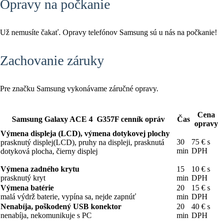
Opravy na počkanie
Už nemusíte čakať. Opravy telefónov Samsung sú u nás na počkanie!
Zachovanie záruky
Pre značku Samsung vykonávame záručné opravy.
Cena
Samsung Galaxy ACE 4 G357F cenník opráv
Čas
opravy
Výmena displeja (LCD), výmena dotykovej plochy
30
75 € s
prasknutý displej(LCD), pruhy na displeji, prasknutá
min
DPH
dotyková plocha, čierny displej
Výmena zadného krytu
15
10 € s
prasknutý kryt
min
DPH
Výmena batérie
20
15 € s
malá výdrž baterie, vypína sa, nejde zapnúť
min
DPH
Nenabíja, poškodený USB konektor
20
40 € s
nenabíja, nekomunikuje s PC
min
DPH